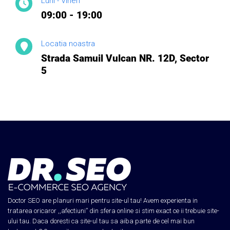
Luni - Vineri
09:00 - 19:00
Locatia noastra
Strada Samuil Vulcan NR. 12D, Sector
5
Doctor SEO are planuri mari pentru site-ul tau! Avem experienta in
tratarea oricaror ,,afectiuni” din sfera online si stim exact ce ii trebuie site-
ului tau. Daca doresti ca site-ul tau sa aiba parte de cel mai bun