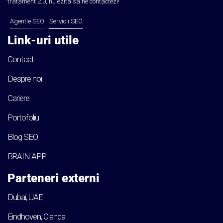
tratament 2.0, nu ezita sa ne contactezi!
Agentie SEO
Servicii SEO
Link-uri utile
Contact
Despre noi
Cariere
Portofoliu
Blog SEO
BRAIN APP
Parteneri externi
Dubai, UAE
Eindhoven, Olanda