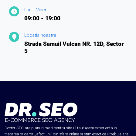
Luni - Vineri
09:00 - 19:00
Locatia noastra
Strada Samuil Vulcan NR. 12D, Sector
5
Doctor SEO are planuri mari pentru site-ul tau! Avem experienta in
tratarea oricaror ,,afectiuni” din sfera online si stim exact ce ii trebuie site-