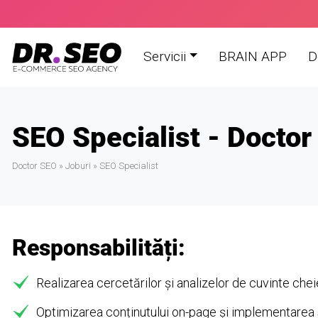
Skip
to
content
Servicii
BRAIN APP
D
SEO Specialist - Docto
Doctor SEO
»
Joburi
»
SEO Specialist
Responsabilități:
Realizarea cercetărilor și analizelor de cuvinte chei
Optimizarea conținutului on-page și implementarea s