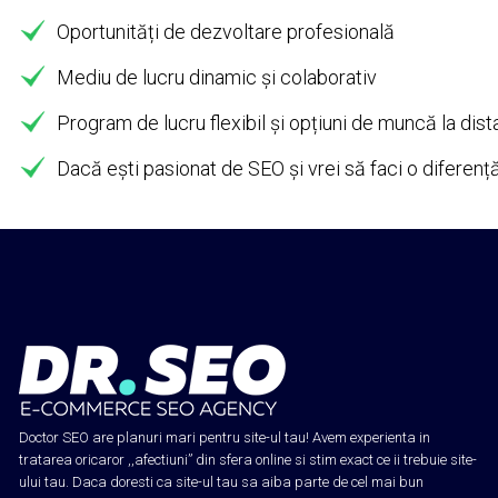
Oportunități de dezvoltare profesională
Mediu de lucru dinamic și colaborativ
Program de lucru flexibil și opțiuni de muncă la dist
Dacă ești pasionat de SEO și vrei să faci o diferen
Doctor SEO are planuri mari pentru site-ul tau! Avem experienta in
tratarea oricaror ,,afectiuni” din sfera online si stim exact ce ii trebuie site-
ului tau. Daca doresti ca site-ul tau sa aiba parte de cel mai bun