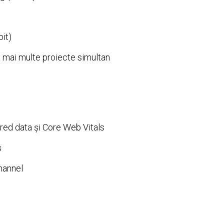
bit)
a mai multe proiecte simultan
ed data și Core Web Vitals
s
hannel