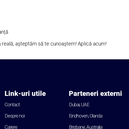
anță
ță reală, așteptăm să te cunoaștem! Aplică acum!
Link-uri utile
Parteneri externi
Contact
Dubai, UAE
Despre noi
Eindhoven, Olanda
Cariere
Brisbane, Australia