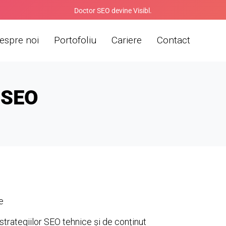
Doctor SEO devine Visibl.
espre noi
Portofoliu
Cariere
Contact
r SEO
e
trategiilor SEO tehnice și de conținut