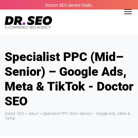
Skip
Doctor SEO devine Visibl.
to
content
Specialist PPC (Mid–
Senior) – Google Ads,
Meta & TikTok - Doctor
SEO
Doctor SEO
»
Joburi
»
Specialist PPC (Mid–Senior) – Google Ads, Meta &
TikTok