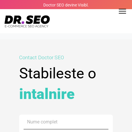
Skip
Doctor SEO devine Visibl.
to
content
Contact Doctor SEO
Stabileste o
intalnire