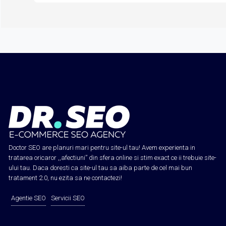
Doctor SEO are planuri mari pentru site-ul tau! Avem experienta in
tratarea oricaror ,,afectiuni” din sfera online si stim exact ce ii trebuie site-
ului tau. Daca doresti ca site-ul tau sa aiba parte de cel mai bun
tratament 2.0, nu ezita sa ne contactezi!
Agentie SEO
Servicii SEO