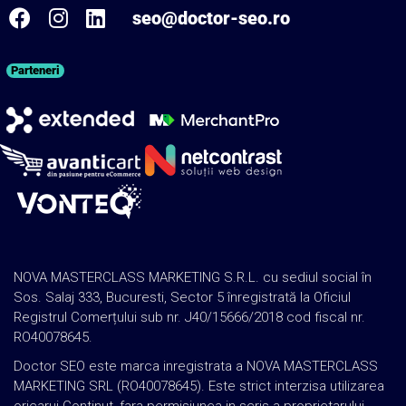
seo@doctor-seo.ro
Parteneri
NOVA MASTERCLASS MARKETING S.R.L. cu sediul social în
Sos. Salaj 333, Bucuresti, Sector 5 înregistrată la Oficiul
Registrul Comerțului sub nr. J40/15666/2018 cod fiscal nr.
RO40078645.
Doctor SEO este marca inregistrata a NOVA MASTERCLASS
MARKETING SRL (RO40078645). Este strict interzisa utilizarea
oricarui Continut, fara permisiunea in scris a proprietarului