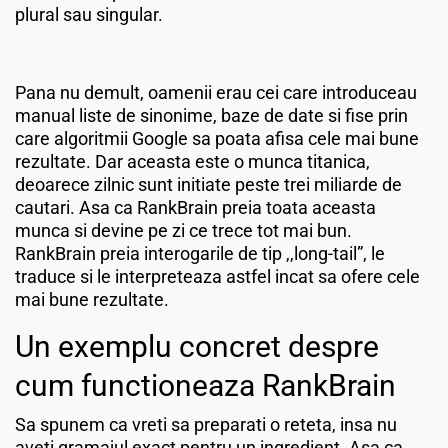
plural sau singular.
Pana nu demult, oamenii erau cei care introduceau
manual liste de sinonime, baze de date si fise prin
care algoritmii Google sa poata afisa cele mai bune
rezultate. Dar aceasta este o munca titanica,
deoarece zilnic sunt initiate peste trei miliarde de
cautari. Asa ca RankBrain preia toata aceasta
munca si devine pe zi ce trece tot mai bun.
RankBrain preia interogarile de tip ,,long-tail”, le
traduce si le interpreteaza astfel incat sa ofere cele
mai bune rezultate.
Un exemplu concret despre
cum functioneaza RankBrain
Sa spunem ca vreti sa preparati o reteta, insa nu
aveti gramajul exact pentru un ingredient. Asa ca