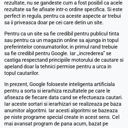
rezultate, nu se gandeste cum a fost posibil ca acele
rezultate sa fie afisate intr-o ordine specifica. Si este
perfect in regula, pentru ca aceste aspecte ar trebui
sa ii priveasca doar pe cei care detin un site.
Pentru ca un site sa fie credibil pentru publicul tinta
sau pentru ca un magazin online sa ajunga in topul
preferintelor consumatorilor, in primul rand trebuie
sa fie credibil pentru Google. Iar ,,increderea” se
castiga respectand principiile motorului de cautare si
apeland doar la tehnici permise pentru a urca in
topul cautarilor.
In prezent, Google foloseste inteligenta artificiala
pentru a sorta si ierarhiza rezultatele pe care le
afiseaza de fiecare data cand se efectueaza cautari.
Iar aceste sortari si ierarhizari se realizeaza pe baza
anumitor algoritmi. Iar acesti algoritmi se bazeaza
pe niste programe special create in acest sens. Cel
mai avansat program de pana acum, bazat pe