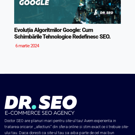
Evoluția Algoritmilor Google: Cum
Schimbările Tehnologice Redefinesc SEO.
6 martie 2024
Doctor SEO are planuri mari pentru site-ul tau! Avem experienta in
tratarea oricaror ,,afectiuni” din sfera online si stim exact ce ii trebuie site-
ului tau. Daca doresti ca site-ul tau sa aiba parte de cel mai bun