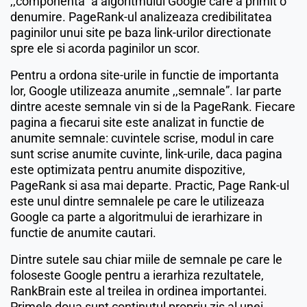
,,componenta” a algoritmului Google care a primit o
denumire. PageRank-ul analizeaza credibilitatea
paginilor unui site pe baza link-urilor directionate
spre ele si acorda paginilor un scor.
Pentru a ordona site-urile in functie de importanta
lor, Google utilizeaza anumite ,,semnale”. Iar parte
dintre aceste semnale vin si de la PageRank. Fiecare
pagina a fiecarui site este analizat in functie de
anumite semnale: cuvintele scrise, modul in care
sunt scrise anumite cuvinte, link-urile, daca pagina
este optimizata pentru anumite dispozitive,
PageRank si asa mai departe. Practic, Page Rank-ul
este unul dintre semnalele pe care le utilizeaza
Google ca parte a algoritmului de ierarhizare in
functie de anumite cautari.
Dintre sutele sau chiar miile de semnale pe care le
foloseste Google pentru a ierarhiza rezultatele,
RankBrain este al treilea in ordinea importantei.
Primele doua sunt continutul propriu zis al unei