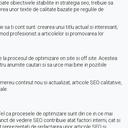
ate obiectivele stabilite in strategia seo, trebuie sa
rea unor texte de calitate bazate pe regulile de
a ti cont sunt: crearea unui titlu actual si interesant,
 mod profesionist a articolelor si promovarea lor.
e la procesul de optimizare on site si off site. Acestea
ru anumite cautari si sa urce mai bine in pozitiile
 mereu continut nou si actualizat, articole SEO calitative,
ale.
tfel ca procesele de optimizare sunt din ce in ce mai
nct de vedere SEO contribuie atat factori interni, cat si
unt reprezentati de redactarea unor articole SEO si