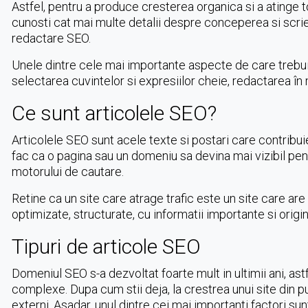
Astfel, pentru a produce cresterea organica si a atinge to
cunosti cat mai multe detalii despre conceperea si scrie
redactare SEO.
Unele dintre cele mai importante aspecte de care trebuie s
selectarea cuvintelor si expresiilor cheie, redactarea în
Ce sunt articolele SEO?
Articolele SEO sunt acele texte si postari care contribui
fac ca o pagina sau un domeniu sa devina mai vizibil pent
motorului de cautare.
Retine ca un site care atrage trafic este un site care are
optimizate, structurate, cu informatii importante si origin
Tipuri de articole SEO
Domeniul SEO s-a dezvoltat foarte mult in ultimii ani, as
complexe. Dupa cum stii deja, la crestrea unui site din pu
externi. Asadar, unul dintre cei mai importanti factori s