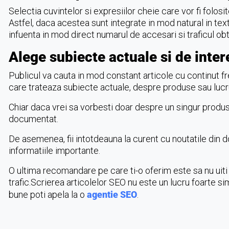
Selectia cuvintelor si expresiilor cheie care vor fi folosite
Astfel, daca acestea sunt integrate in mod natural in text, 
infuenta in mod direct numarul de accesari si traficul obt
Alege subiecte actuale si de inter
Publicul va cauta in mod constant articole cu continut fre
care trateaza subiecte actuale, despre produse sau lucru
Chiar daca vrei sa vorbesti doar despre un singur produs, 
documentat.
De asemenea, fii intotdeauna la curent cu noutatile din do
informatiile importante.
O ultima recomandare pe care ti-o oferim este sa nu uiti
trafic.Scrierea articolelor SEO nu este un lucru foarte sim
bune poti apela la o
agentie SEO
.