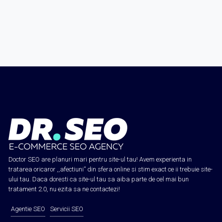
Doctor SEO are planuri mari pentru site-ul tau! Avem experienta in
tratarea oricaror ,,afectiuni” din sfera online si stim exact ce ii trebuie site-
ului tau. Daca doresti ca site-ul tau sa aiba parte de cel mai bun
tratament 2.0, nu ezita sa ne contactezi!
Agentie SEO
Servicii SEO