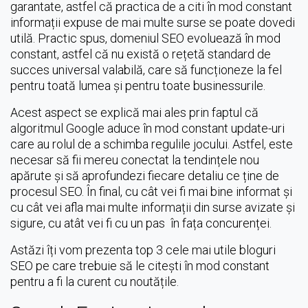
garantate, astfel că practica de a citi în mod constant
informații expuse de mai multe surse se poate dovedi
utilă. Practic spus, domeniul SEO evoluează în mod
constant, astfel că nu există o rețetă standard de
succes universal valabilă, care să funcționeze la fel
pentru toată lumea și pentru toate businessurile.
Acest aspect se explică mai ales prin faptul că
algoritmul Google aduce în mod constant update-uri
care au rolul de a schimba regulile jocului. Astfel, este
necesar să fii mereu conectat la tendințele nou
apărute și să aprofundezi fiecare detaliu ce ține de
procesul SEO. În final, cu cât vei fi mai bine informat și
cu cât vei afla mai multe informații din surse avizate și
sigure, cu atât vei fi cu un pas în fața concurenței.
Astăzi îți vom prezenta top 3 cele mai utile bloguri
SEO pe care trebuie să le citești în mod constant
pentru a fi la curent cu noutățile.