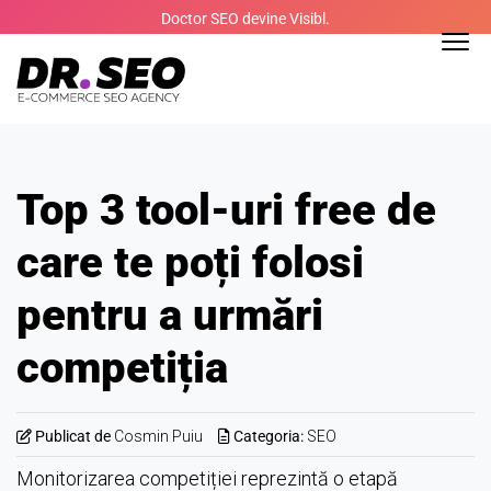
Skip
Doctor SEO devine Visibl.
to
content
Top 3 tool-uri free de
care te poți folosi
pentru a urmări
competiția
Publicat de
Cosmin Puiu
Categoria:
SEO
Monitorizarea competiției reprezintă o etapă