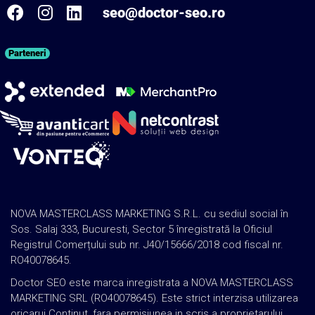
seo@doctor-seo.ro
Parteneri
NOVA MASTERCLASS MARKETING S.R.L. cu sediul social în
Sos. Salaj 333, Bucuresti, Sector 5 înregistrată la Oficiul
Registrul Comerțului sub nr. J40/15666/2018 cod fiscal nr.
RO40078645.
Doctor SEO este marca inregistrata a NOVA MASTERCLASS
MARKETING SRL (RO40078645). Este strict interzisa utilizarea
oricarui Continut, fara permisiunea in scris a proprietarului